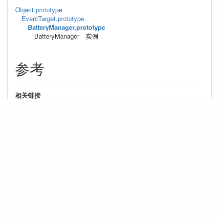
Object.prototype
EventTarget.prototype
BatteryManager.prototype
BatteryManager 实例
参考
相关链接
Object
EventTarget
外部链接
BatteryManager
跳至内容顶部
Copyright (C) 2017-present
hudaokeji.com
All Rights Reserved