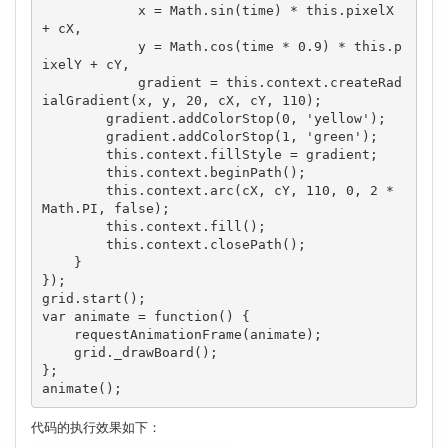
            x = Math.sin(time) * this.pixelX 
+ cX,

            y = Math.cos(time * 0.9) * this.p
ixelY + cY,

            gradient = this.context.createRad
ialGradient(x, y, 20, cX, cY, 110);

        gradient.addColorStop(0, 'yellow');

        gradient.addColorStop(1, 'green');

        this.context.fillStyle = gradient;

        this.context.beginPath();

        this.context.arc(cX, cY, 110, 0, 2 * 
Math.PI, false);

        this.context.fill();

        this.context.closePath();

    }

});

grid.start();

var animate = function() {

    requestAnimationFrame(animate);

    grid._drawBoard();

};

animate();
代码的执行效果如下：