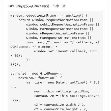
GridFunny定义与Canvas概述一节中一致
window.requestAnimFrame = (function() {

    return window.requestAnimationFrame ||

        window.webkitRequestAnimationFrame ||

        window.mozRequestAnimationFrame ||

        window.oRequestAnimationFrame ||

        window.msRequestAnimationFrame ||

        function( /* function */ callback, /* 
DOMElement */ element) {

            window.setTimeout(callback, 1000 
/ 60);

        };

})();

var grid = new GridFunny({

    nextDraw: function() {

        var time = new Date().getTime() * 0.0
02,

            num = this.settings.gridNum,

            canvasSize = this.settings.canvas
Size,

            cX = canvasSize.width / 2,

            cY = canvasSize.height / 2,
