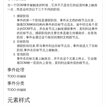
当一个DOM事件被触发的时候，它并不只是在它的起源对象上触发
一次，而是会经历以下三个不同的阶段:
捕获阶段
事件的第一个阶段是捕获阶段。事件从文档的根节点出发，
随着DOM树的结构向事件的目标节点流去。途中经过各个层
次的DOM节点，并在各节点上触发捕获事件，直到到达事件
的目标节点。捕获阶段的主要任务是建立传播路径，在冒泡
阶段，事件会通过这个路径回溯到文档跟节点。
目标阶段
捕获阶段结束,即当事件到达目标节点后，事件就进入了目标
阶段,事件在目标节点上被触发。
冒泡阶段
事件在目标元素上触发后，并不在这个元素上终止。它会随
着DOM树一层层向上冒泡，直到到达最外层的根节点。
事件处理
TODO:待编辑
事件分类
TODO:待编辑
元素样式