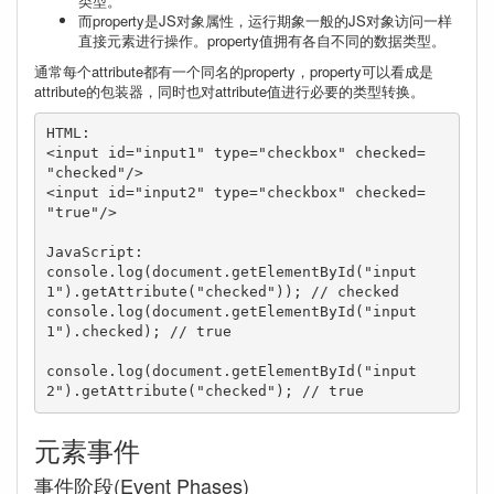
类型。
而property是JS对象属性，运行期象一般的JS对象访问一样
直接元素进行操作。property值拥有各自不同的数据类型。
通常每个attribute都有一个同名的property，property可以看成是
attribute的包装器，同时也对attribute值进行必要的类型转换。
HTML:

<input id="input1" type="checkbox" checked= 
"checked"/>

<input id="input2" type="checkbox" checked= 
"true"/>

JavaScript:

console.log(document.getElementById("input
1").getAttribute("checked")); // checked

console.log(document.getElementById("input
1").checked); // true

console.log(document.getElementById("input
2").getAttribute("checked"); // true
元素事件
事件阶段(Event Phases)