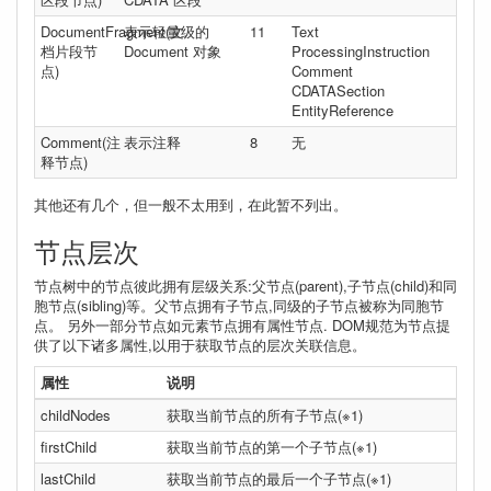
DocumentFragment(文
表示轻量级的
11
Text
档片段节
Document 对象
ProcessingInstruction
点)
Comment
CDATASection
EntityReference
Comment(注
表示注释
8
无
释节点)
其他还有几个，但一般不太用到，在此暂不列出。
节点层次
节点树中的节点彼此拥有层级关系:父节点(parent),子节点(child)和同
胞节点(sibling)等。父节点拥有子节点,同级的子节点被称为同胞节
点。 另外一部分节点如元素节点拥有属性节点. DOM规范为节点提
供了以下诸多属性,以用于获取节点的层次关联信息。
属性
说明
childNodes
获取当前节点的所有子节点(※1)
firstChild
获取当前节点的第一个子节点(※1)
lastChild
获取当前节点的最后一个子节点(※1)